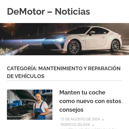
Saltar
DeMotor – Noticias
al
contenido
CATEGORÍA:
MANTENIMIENTO Y REPARACIÓN
DE VEHÍCULOS
Manten tu coche
como nuevo con estos
consejos
15 DE AGOSTO DE 2024
TARSICIO ZELAYA