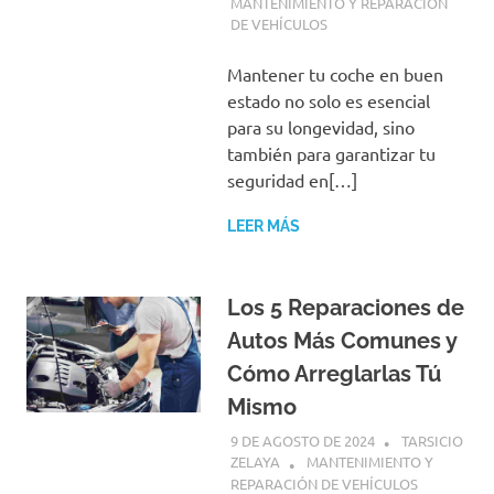
MANTENIMIENTO Y REPARACIÓN
DE VEHÍCULOS
Mantener tu coche en buen
estado no solo es esencial
para su longevidad, sino
también para garantizar tu
seguridad en[…]
LEER MÁS
Los 5 Reparaciones de
Autos Más Comunes y
Cómo Arreglarlas Tú
Mismo
9 DE AGOSTO DE 2024
TARSICIO
ZELAYA
MANTENIMIENTO Y
REPARACIÓN DE VEHÍCULOS